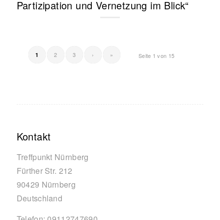
Partizipation und Vernetzung im Blick“
2
3
›
»
1
Seite 1 von 15
Kontakt
Treffpunkt Nürnberg
Fürther Str. 212
90429
Nürnberg
Deutschland
Telefon:
09112747690